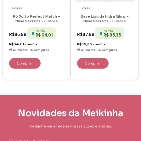
4 cores
11 cores
Pó Solto Perfect Match -
Base Líquida Hidra Glow -
Niina Secrets - Eudora
Niina Secrets - Eudora
no PIX
no PIX
R$65,99
R$87,99
R$ 64,01
R$ 85,35
R$64,01
R$85,35
com
Pix
com
Pix
Comprar
Comprar
Novidades da Meikinha
Cadastre-se e receba nossas ações e ofertas.