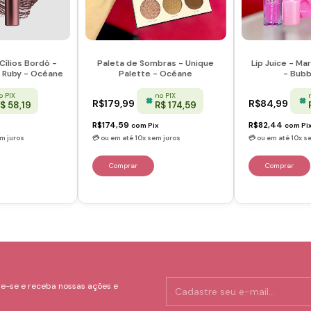
Paleta de Sombras - Unique
Cílios Bordô -
Lip Juice - Ma
Palette - Océane
 Ruby - Océane
- Bub
no PIX
o PIX
R$179,99
R$84,99
R$ 174,59
$ 58,19
R$174,59
R$82,44
com
Pix
com
Pi
e-se e receba nossas ações e