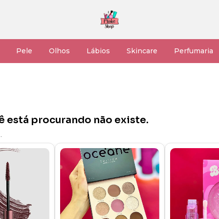
Pele
Olhos
Lábios
Skincare
Perfumaria
ê está procurando não existe.
.