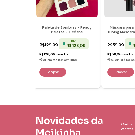
Paleta de Sombras - Ready
Máscara para 
Palette - Océane
Tubing Mascara
no PIX
n
R$129,99
R$59,99
R$ 126,09
R
R$126,09
R$58,19
com
Pix
com
Pix
Novidades da
Cadastr
Meikinha
ofertas.