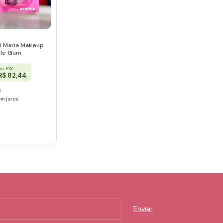
ri Maria Makeup
ble Gum
no PIX
R$ 82,44
x